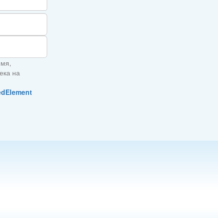
имя,
ека на
edElement