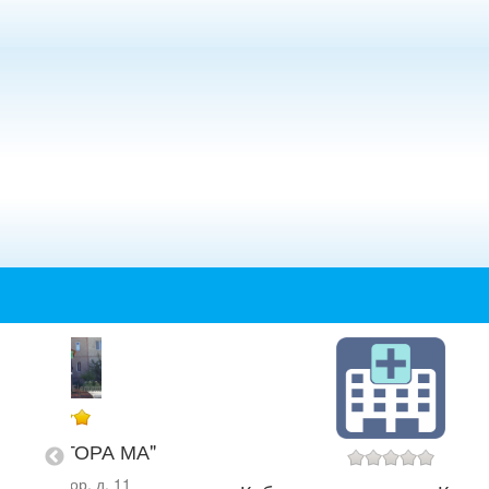
ка "ДОКТОРА МА"
 Мелиоратор, д. 11