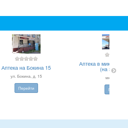
Аптека в микрорайо
Аптека на Бокина 15
(на заправк
ул. Бокина, д. 15
мкр. Арман
Перейти
Перейти