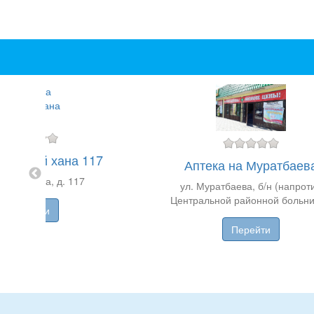
 Абылай хана 117
Аптека на Муратбаев
былай хана, д. 117
ул. Муратбаева, б/н (напрот
Центральной районной больн
Перейти
Перейти