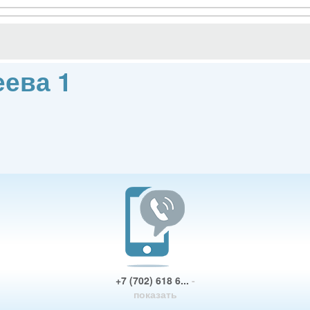
еева 1
+7 (702) 618 6...
-
показать