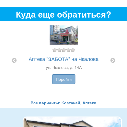
Куда еще обратиться?
сиздик
Аптека "ЗАБОТА" на Чкалова
Ап
ул. Чкалова, д. 14А
Перейти
Все варианты: Костанай, Аптеки