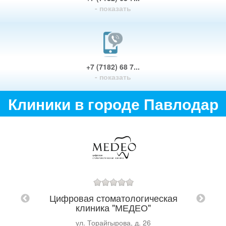
- показать
+7 (7182) 68 7...
- показать
Клиники в городе Павлодар
Цифровая стоматологическая
етская
клиника "МЕДЕО"
МУ Го
ца
ул. Торайгырова, д. 26