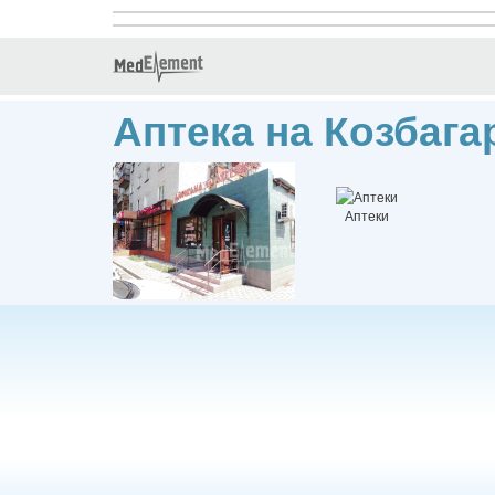
Аптека на Козбага
Аптеки