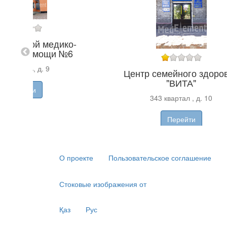
первичной медико-
арной помощи №6
кр Юность, д. 9
Центр семейного здоро
"ВИТА"
Перейти
343 квартал , д. 10
Перейти
О проекте
Пользовательское соглашение
Стоковые изображения от
Қаз
Рус