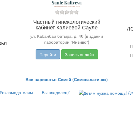
Частный гинекологический
кабинет Калиевой Сауле
ЛО
ул. Кабанбай батыра, д. 40 (в здании
вья
лаборатории "Инвиво")
П
Перейти
Запись онлайн
П
Все варианты: Семей (Семипалатинск)
Рекламодателям
Вы владелец?
Де