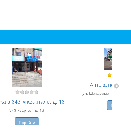
Аптека на Шака
ул. Шакарима, д. 75 (маг
ка в 343-м квартале, д. 13
Перейти
343 квартал, д. 13
Перейти