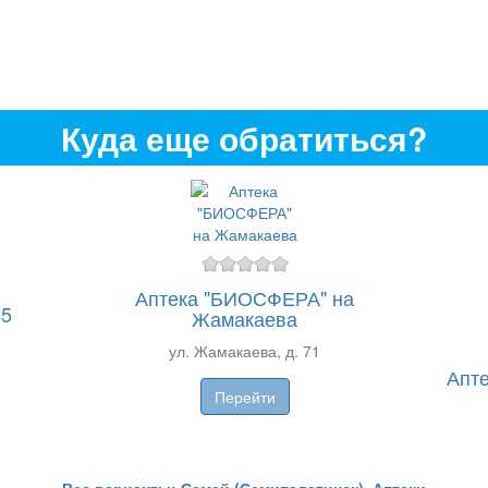
Куда еще обратиться?
Аптека "БИОСФЕРА" на
45
Жамакаева
ул. Жамакаева, д. 71
Апте
Перейти
Все варианты: Семей (Семипалатинск), Аптеки