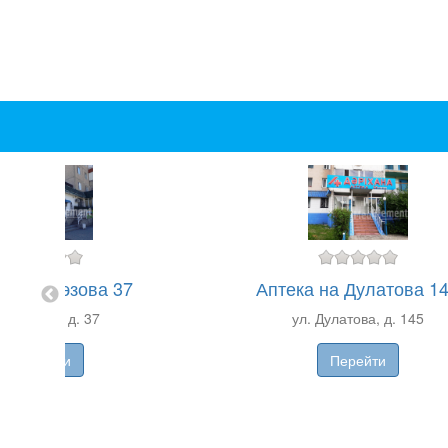
а на Ауэзова 37
Аптека на Дулатова 1
. Ауэзова, д. 37
ул. Дулатова, д. 145
Перейти
Перейти