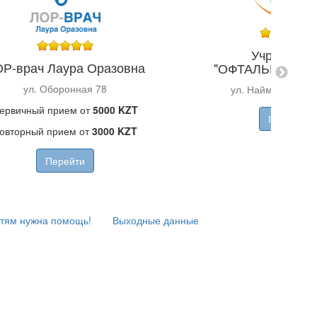
Учреждени
Р-врач Лаура Оразовна
"ОФТАЛЬМОХИР
ул. Оборонная 78
ул. Найманбаева, 
ервичный прием от
5000 KZT
Перейти
овторный прием от
3000 KZT
Перейти
тям нужна помощь!
Выходные данные