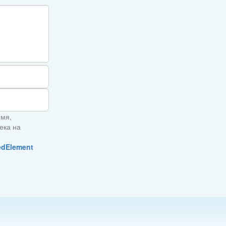
имя,
ека на
edElement