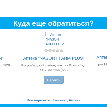
Куда еще обратиться?
Апте
М"
Аптека "NASORT FARM PLUS"
р-н М
д. 383Б
Юнусабадский район, массив Юнусабад,
11-й квартал (б/н)
Перейти
Все варианты: Ташкент, Аптеки