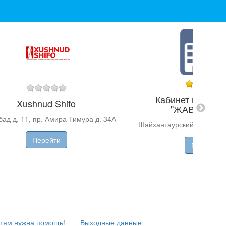
Кабинет невроп
Xushnud Shifo
"ЖАВОХИР-
ад д. 11, пр. Амира Тимура д. 34А
Шайхантаурский р-н, ул. 
Перейти
Перейти
тям нужна помощь!
Выходные данные