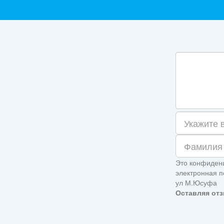
Это конфиденц
электронная по
ул М.Юсуфа
Оставляя отз