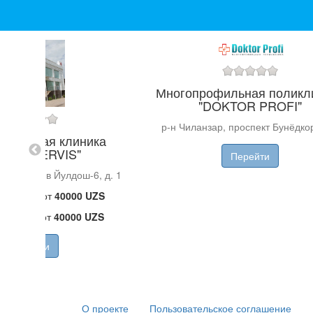
Многопрофильная поликл
"DOKTOR PROFI"
р-н Чиланзар, проспект Бунёдкор
гическая клиника
EVRO SERVIS"
Перейти
 район,м-в Йулдош-6, д. 1
й прием от
40000 UZS
й прием от
40000 UZS
Перейти
О проекте
Пользовательское соглашение