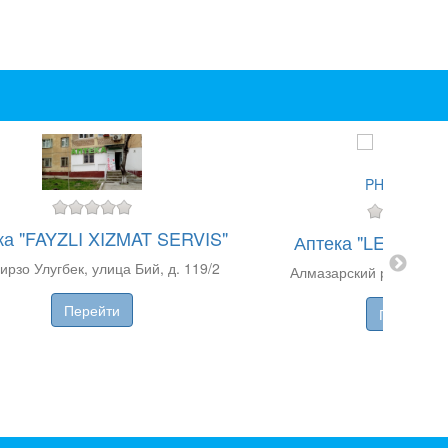
ка "FAYZLI XIZMAT SERVIS"
Аптека "LEAL PH
ирзо Улугбек, улица Бий, д. 119/2
Алмазарский р-н, ул. Фа
Перейти
Перейти