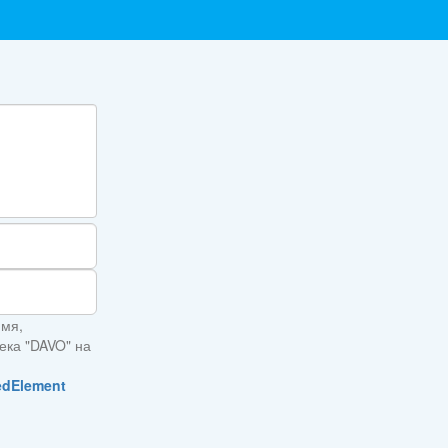
имя,
тека "DAVO" на
edElement