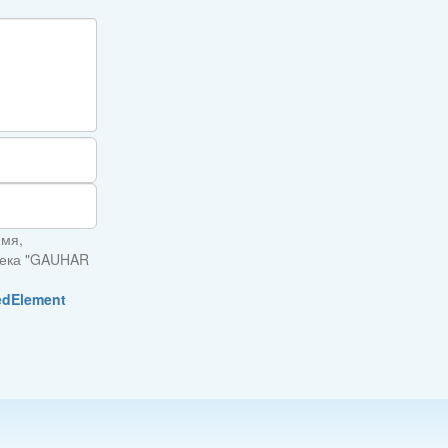
имя,
птека "GAUHAR
edElement