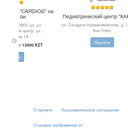
й центр "CARDIOS" на
Педиатрический центр "К
Казыбек би
ул. Сагадата Нурмагамбетова, д. 1
к би, д. 139/2, (уг. ул.
Кок-Тобе)
ва) второй центр: ул.
еремжанова 1А
Перейти
й прием от
12000 KZT
Перейти
О проекте
Пользовательское соглашение
Стоковые изображения от