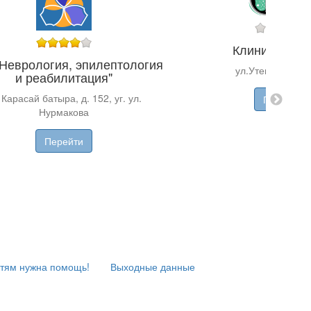
Клиника "ReV
Неврология, эпилептология
ул.Утеген Батыр
и реабилитация"
 Карасай батыра, д. 152, уг. ул.
Перейти
Нурмакова
Перейти
тям нужна помощь!
Выходные данные