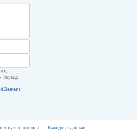
имя,
ин Эдуард
edElement
тям нужна помощь!
Выходные данные