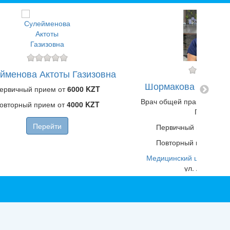
йменова Актоты Газизовна
Шормакова Улжан 
ервичный прием от
6000 KZT
Врач общей практики (ВО
овторный прием от
4000 KZT
Педиатр
Перейти
Первичный прием от
Повторный прием от
Медицинский центр "FAM
ул. Абая, д. 
Перейти