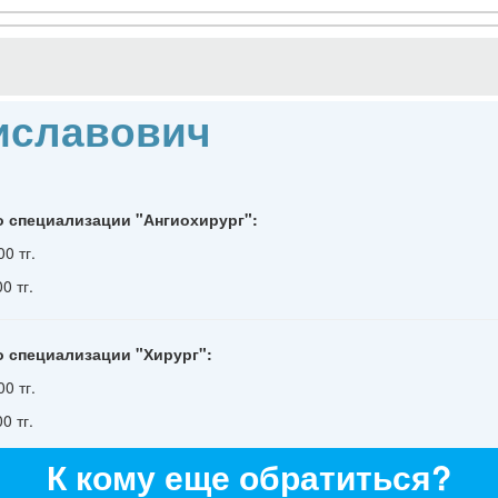
иславович
о специализации "Ангиохирург":
0 тг.
0 тг.
о специализации "Хирург":
0 тг.
0 тг.
К кому еще обратиться?