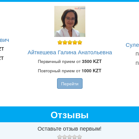
ович
Суле
ZT
Айткешева Галина Анатольевна
П
ZT
Первичный прием от
3500 KZT
П
Повторный прием от
1000 KZT
Перейти
Отзывы
Оставьте отзыв первым!